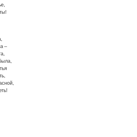
ье,
ты!
,
а –
а,
была,
тья
ть,
асной,
еть!